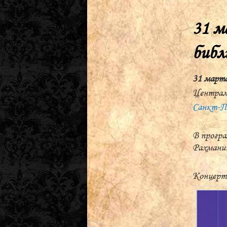
31 м
библ
31 марта
Централ
Санкт-Пе
В програ
Рахманин
Концертм