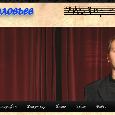
ловьев
иография
Репертуар
Фото
Аудио
Видео