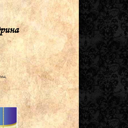
дрина
ва,