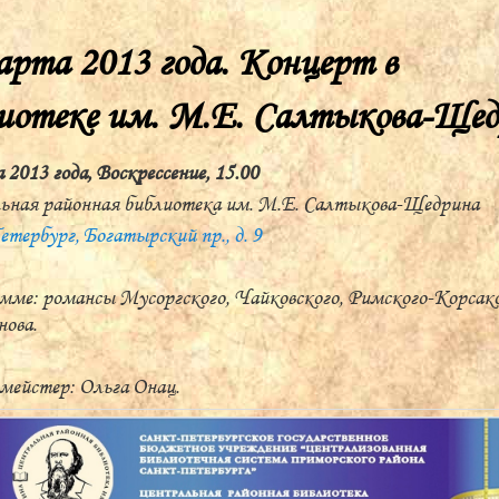
арта 2013 года. Концерт в
иотеке им. М.Е. Салтыкова-Ще
 2013 года, Воскрессение, 15.00
ьная районная библиотека им. М.Е. Салтыкова-Щедрина
тербург, Богатырский пр., д. 9
мме: романсы Мусоргского, Чайковского, Римского-Корсако
ова.
ейстер: Ольга Онац.